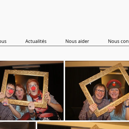
Clinicl
wns Vervi
ous
Actualités
Nous aider
Nous con