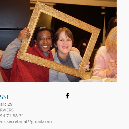
SSE
Parc 29
RVIERS
494 71 88 31
owns.secretariat@gmail.com