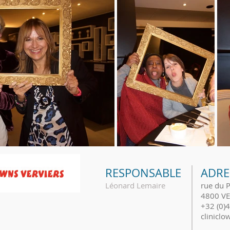
RESPONSABLE
ADRE
Léonard Lemaire
rue du 
4800 VE
+32 (0)
clinicl