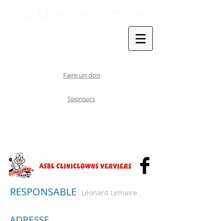
ASBL Clinicl
wns Verviers
Faire un don
Sponsors
RESPONSABLE
Léonard Lemaire
ADRESSE