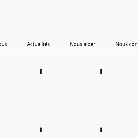
Clinicl
wns Vervi
ous
Actualités
Nous aider
Nous con
olas 2025
Journée famille 2022
Action de fin