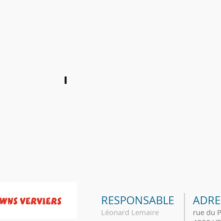
r des bénévoles du CHR Verivers
Hamoir
Balade à la 
 a 70 ans
Soirée chez Boy août 2014
RESPONSABLE
ADRE
Léonard Lemaire
rue du 