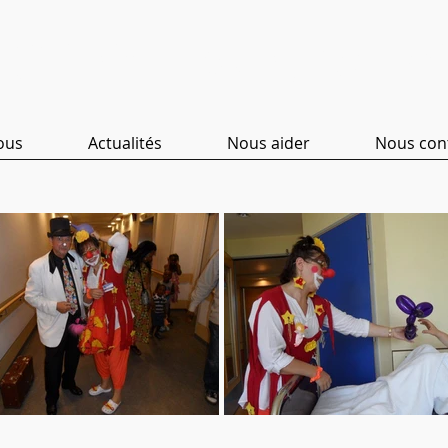
Clinicl
wns Vervi
ous
Actualités
Nous aider
Nous con